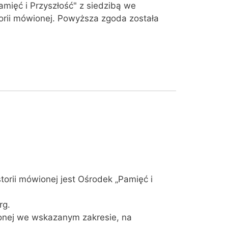
ięć i Przyszłość" z siedzibą we
orii mówionej. Powyższa zgoda została
rii mówionej jest Ośrodek „Pamięć i
rg.
onej we wskazanym zakresie, na