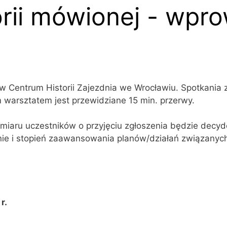
orii mówionej - wpr
 w Centrum Historii Zajezdnia we Wrocławiu. Spotkani
warsztatem jest przewidziane 15 min. przerwy.
dmiaru uczestników o przyjęciu zgłoszenia będzie decy
 i stopień zaawansowania planów/działań związanych z
r.