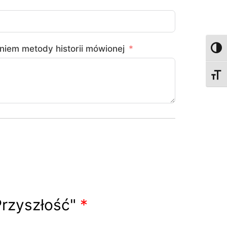
iem metody historii mówionej
Toggl
Toggl
Przyszłość"
*